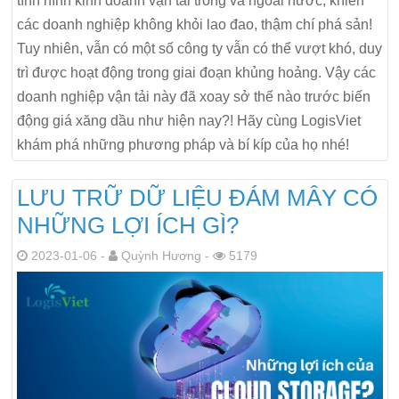
tình hình kinh doanh vận tải trong và ngoài nước, khiến
các doanh nghiệp không khỏi lao đao, thậm chí phá sản!
Tuy nhiên, vẫn có một số công ty vẫn có thể vượt khó, duy
trì được hoạt động trong giai đoạn khủng hoảng. Vậy các
doanh nghiệp vận tải này đã xoay sở thế nào trước biến
động giá xăng dầu như hiện nay?! Hãy cùng LogisViet
khám phá những phương pháp và bí kíp của họ nhé!
LƯU TRỮ DỮ LIỆU ĐÁM MÂY CÓ
NHỮNG LỢI ÍCH GÌ?
2023-01-06 -
Quỳnh Hương -
5179