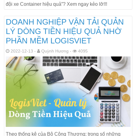
đội xe Container hiệu quả”? Xem ngay kẻo lỡ!!!
DOANH NGHIỆP VẬN TẢI QUẢN
LÝ DÒNG TIỀN HIỆU QUẢ NHỜ
PHẦN MỀM LOGISVIET
2022-12-13 -
Quỳnh Hương -
4095
Theo thống kê của Bộ Công Thương: trong số những