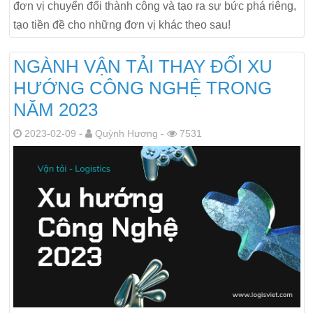
đơn vị chuyển đổi thành công và tạo ra sự bức phá riêng,
tạo tiền đề cho những đơn vị khác theo sau!
NGÀNH VẬN TẢI THAY ĐỔI XU
HƯỚNG CÔNG NGHỆ TRONG
NĂM 2023
2023-02-09 -
Quỳnh Hương -
7531