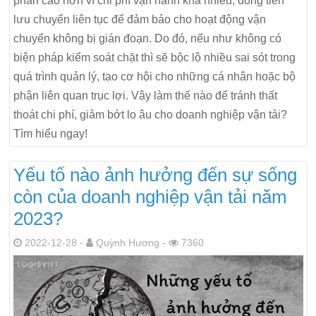
phần cao hơn vì chi phí vận hành khá nhiều, dòng tiền
lưu chuyển liên tục để đảm bảo cho hoạt động vận
chuyển không bị gián đoạn. Do đó, nếu như không có
biện pháp kiểm soát chặt thì sẽ bộc lộ nhiều sai sót trong
quá trình quản lý, tạo cơ hội cho những cá nhân hoặc bộ
phận liên quan trục lợi. Vậy làm thế nào để tránh thất
thoát chi phí, giảm bớt lo âu cho doanh nghiệp vận tải?
Tìm hiểu ngay!
Yếu tố nào ảnh hưởng đến sự sống
còn của doanh nghiệp vận tải năm
2023?
2022-12-28 -
Quỳnh Hương -
7360