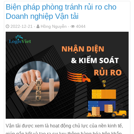
Biện pháp phòng tránh rủi ro cho
Doanh nghiệp Vận tải
2022-12-21 -
Hồng Nguyễn -
4044
Vận tải được xem là hoạt động chủ lực của nền kinh tế,
giúp gắn kết và tạo ra sự lưu thông hàng hóa trên khắp