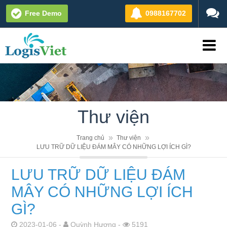
Free Demo
0988167702
Thư viện
Trang chủ
Thư viện
LƯU TRỮ DỮ LIỆU ĐÁM MÂY CÓ NHỮNG LỢI ÍCH GÌ?
LƯU TRỮ DỮ LIỆU ĐÁM
MÂY CÓ NHỮNG LỢI ÍCH
GÌ?
2023-01-06 -
Quỳnh Hương -
5191