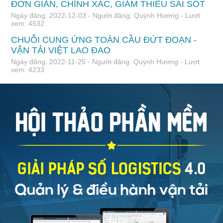
ĐƠN GIẢN, CHÍNH XÁC, GIẢM THIỂU SAI SÓT
Ngày đăng: 2022-12-03 - Người đăng: Quỳnh Hương - Lượt
xem: 4532
CHUỖI CUNG ỨNG TOÀN CẦU ĐỨT ĐOẠN -
VẬN TẢI VIỆT LAO ĐAO
Ngày đăng: 2022-11-25 - Người đăng: Quỳnh Hương - Lượt
xem: 4233