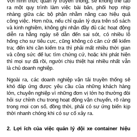
Với hình thức quản lý truyền thống, sẽ không thể tạo 
ra một quy trình làm việc bài bản, phối hợp nhịp 
nhàng giữa các bộ phận nhằm nâng cao hiệu quả 
công việc. Hơn nữa, nếu chỉ quản lý dựa trên sổ sách 
và kinh nghiệm, không ghi nhận đầy đủ các hoạt động 
diễn ra hằng ngày sẽ dẫn đến sai sót, có nhiều lỗ 
hổng cho sự tiêu cực, cũng không có căn cứ để kiểm 
tra; đến khi cần kiểm tra thì phải mất nhiều thời gian 
và công sức để lục tìm chứng cứ, hoặc khi phát hiện 
thì mọi sự đã rồi, người chịu thiệt hại nhiều nhất vẫn 
là chủ doanh nghiệp.
Ngoài ra, các doanh nghiệp vận tải truyền thống sẽ 
khó đáp ứng được yêu cầu của những khách hàng 
lớn, chuyên nghiệp vì những đơn vị lớn họ thường đòi 
hỏi sự chỉnh chu trong hoạt động vận chuyển, rõ ràng 
trong mọi con số, đồng thời, phải có sự ứng biến kịp 
thời nhanh chóng khi có sự cố xảy ra.
2. Lợi ích của việc quản lý đội xe container hiệu 