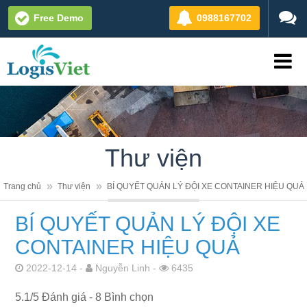
Free Demo
0988167702
Thư viện
Trang chủ
Thư viện
BÍ QUYẾT QUẢN LÝ ĐỘI XE CONTAINER HIỆU QUẢ
BÍ QUYẾT QUẢN LÝ ĐỘI XE
CONTAINER HIỆU QUẢ
2022-12-14 -
Nguyễn Linh -
6435
5.1
/
5
Đánh giá -
8
Bình chọn