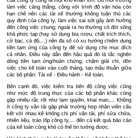
làm việc căng thẳng, cộng với trình độ văn hóa còn 
hạn chế nên các tài xế thường không tuân thủ các 
quy định của công ty, làm việc sai sót gây ảnh hưởng 
đến công việc chung; ngoài ra họ thường có đời sống 
khá phức tạp (hay sử dụng bia rượu, chất kích thích, 
cờ bạc, cá độ,...) nên đa số có xu hướng chiếm dụng 
tiền tạm ứng của công ty để sử dụng cho mục đích 
cá nhân. Điều này dẫn đến hậu quả đó là tắc nghẽn 
dòng tiền tạm ứng/hoàn chứng, chậm giải chi, dồn 
việc cho kế toán vào cuối tháng, tạo mâu thuẫn giữa 
các bộ phận: Tài xế - Điều hành - Kế toán.
Bên cạnh đó, việc kiểm tra tiến độ công việc cũng 
như mức độ trung thực của các bộ phận khác cũng 
gặp nhiều rắc rối như lạm quyền, khai man,... Không 
ít công ty vận tải gặp phải trường hợp nhân viên cấu 
kết với nhau kê khống chi phí vận tải, phí sửa chữa, 
nhiên liệu, tráo lốp công ty,... đến cả kết quả báo cáo 
của kế toán cũng khó có thể tin tưởng được.