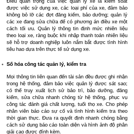
Điều quan trọng của việc quản lý xe là kiểm soát 
được việc sử dụng xe, các loại phí của xe, đảm bảo 
không bỏ lỡ các đợt đăng kiểm, bảo dưỡng; quản lý 
các xe đang sửa chữa để có phương án điều xe một 
cách tối ưu. Quản lý thông tin định mức nhiên liệu 
theo loại xe, ràng buộc khi nhập thanh toán nhiên liệu 
sẽ hỗ trợ doanh nghiệp luôn nắm bắt được tình hình 
tiêu hao dựa trên thực tế sử dụng xe.
Số hóa công tác quản lý, kiểm tra
Mọi thông tin liên quan đến tài sản đều được ghi nhận 
trong hệ thống, đảm bảo việc quản lý được sát sao; 
có thể truy xuất lịch sử bảo trì, bảo dưỡng, đăng 
kiểm, sửa chữa nhanh chóng từ hệ thống, phục vụ 
công tác đánh giá chất lượng, tuổi thọ xe. Cho phép 
nhân viên báo cáo sự cố và tình hình kiểm tra theo 
thời gian thực. Đưa ra quyết định nhanh chóng bằng 
cách sử dụng báo cáo toàn diện và hình ảnh độ phân 
giải cao được đính kèm.