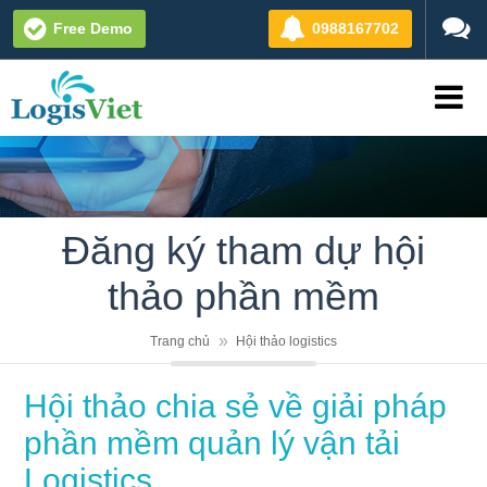
Free Demo
0988167702
Đăng ký tham dự hội
thảo phần mềm
Trang chủ
Hội thảo logistics
Hội thảo chia sẻ về giải pháp
phần mềm quản lý vận tải
Logistics