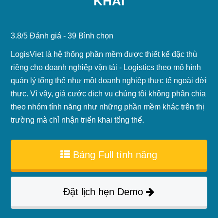
KHAI
3.8
/
5
Đánh giá -
39
Bình chọn
LogisViet là hệ thống phần mềm được thiết kế đặc thù
riêng cho doanh nghiệp vận tải - Logistics theo mô hình
quản lý tổng thể như một doanh nghiệp thực tế ngoài đời
thực. Vì vậy, giá cước dịch vụ chúng tôi không phân chia
theo nhóm tính năng như những phần mềm khác trên thị
trường mà chỉ nhận triển khai tổng thể.
Bảng Full tính năng
Đặt lịch hẹn Demo